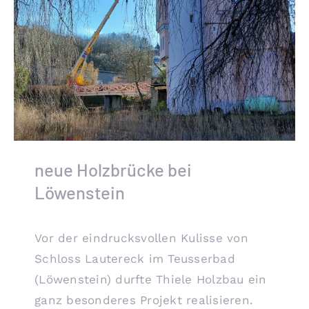
neue Holzbrücke bei
Löwenstein
Vor der eindrucksvollen Kulisse von
Schloss Lautereck im Teusserbad
(Löwenstein) durfte Thiele Holzbau ein
ganz besonderes Projekt realisieren.