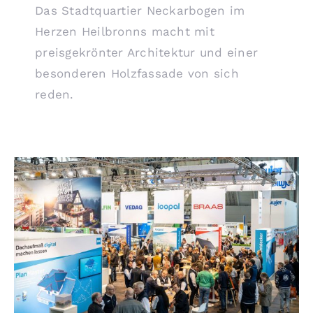
Das Stadtquartier Neckarbogen im
Herzen Heilbronns macht mit
preisgekrönter Architektur und einer
besonderen Holzfassade von sich
reden.