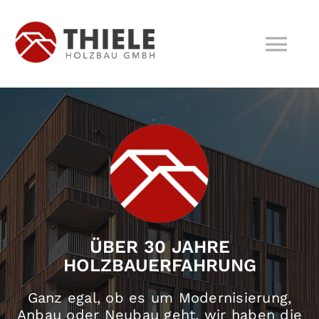
Zum
Inhalt
Tog
springen
Nav
Home
Leistungen
Wir
ÜBER 30 JAHRE
News
HOLZBAUERFAHRUNG
Kontakt
Ganz egal, ob es um Modernisierung,
Anbau oder Neubau geht, wir haben die